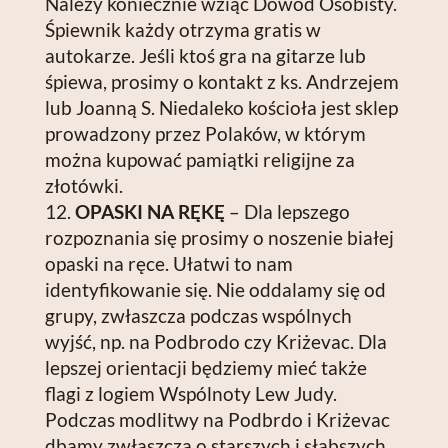
Należy koniecznie wziąć Dowód Osobisty.
Śpiewnik każdy otrzyma gratis w
autokarze. Jeśli ktoś gra na gitarze lub
śpiewa, prosimy o kontakt z ks. Andrzejem
lub Joanną S. Niedaleko kościoła jest sklep
prowadzony przez Polaków, w którym
można kupować pamiątki religijne za
złotówki.
OPASKI NA RĘKĘ
– Dla lepszego
rozpoznania się prosimy o noszenie białej
opaski na ręce. Ułatwi to nam
identyfikowanie się. Nie oddalamy się od
grupy, zwłaszcza podczas wspólnych
wyjść, np. na Podbrodo czy Kriżevac. Dla
lepszej orientacji będziemy mieć także
flagi z logiem Wspólnoty Lew Judy.
Podczas modlitwy na Podbrdo i Kriżevac
dbamy zwłaszcza o starszych i słabszych,