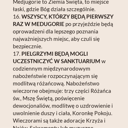
Medjugorie to Ziemia Święta, to miejsce
łaski, gdzie Bóg działa szczególnie.
WSZYSCY, KTÓRZY BĘDĄ PIERWSZY
RAZ W MEDUGORIE
po przyjeździe będą
oprowadzeni dla lepszego poznania
najważniejszych miejsc, aby czuli się
bezpiecznie.
PIELGRZYMI BĘDĄ MOGLI
UCZESTNICZYĆ W SANKTUARIUM
w
codziennym międzynarodowym
nabożeństwie rozpoczynającym się
modlitwą różańcową. Nabożeństwo
wieczorne obejmuje: trzy części Różańca
św., Mszę Świętą, poświęcenie
dewocjonaliów, modlitwę o uzdrowienie i
uwolnienie duszy i ciała, Koronkę Pokoju.
Wieczorami są także adoracje Krzyża i
Najśw. Sakramentu lub muzyczne