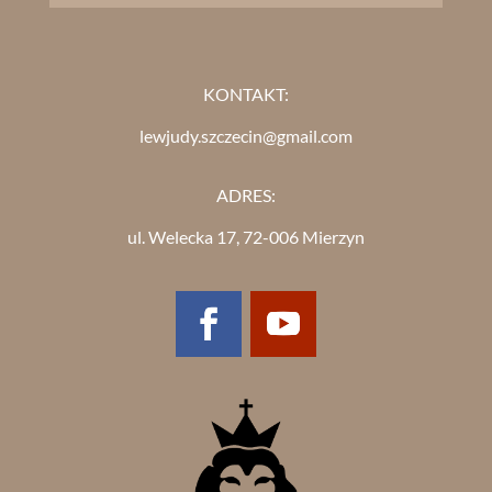
KONTAKT:
lewjudy.szczecin@gmail.com
ADRES:
ul. Welecka 17, 72-006 Mierzyn