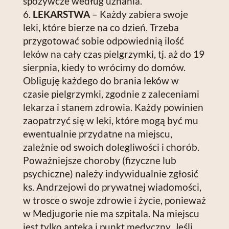
spożywcze według uznania.
LEKARSTWA
– Każdy zabiera swoje
leki, które bierze na co dzień. Trzeba
przygotować sobie odpowiednią ilość
leków na cały czas pielgrzymki, tj. aż do 19
sierpnia, kiedy to wrócimy do domów.
Obliguję każdego do brania leków w
czasie pielgrzymki, zgodnie z zaleceniami
lekarza i stanem zdrowia. Każdy powinien
zaopatrzyć się w leki, które mogą być mu
ewentualnie przydatne na miejscu,
zależnie od swoich dolegliwości i chorób.
Poważniejsze choroby (fizyczne lub
psychiczne) należy indywidualnie zgłosić
ks. Andrzejowi do prywatnej wiadomości,
w trosce o swoje zdrowie i życie, ponieważ
w Medjugorie nie ma szpitala. Na miejscu
jest tylko apteka i punkt medyczny. Jeśli