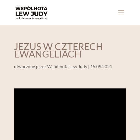
JEZUS W CZTERECH
EWANGELIACH
utworzone przez
Wspólnota Lew Judy
|
15.09.2021