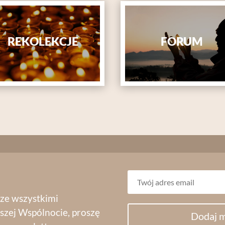
REKOLEKCJE
FORUM
 ze wszystkimi
szej Wspólnocie, proszę
Dodaj m