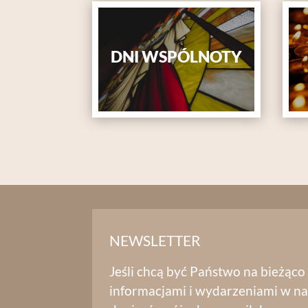
DNI WSPÓLNOTY
NEWSLETTER
Jeśli chcą być Państwo na bieżąco
informacjami i wydarzeniami w na