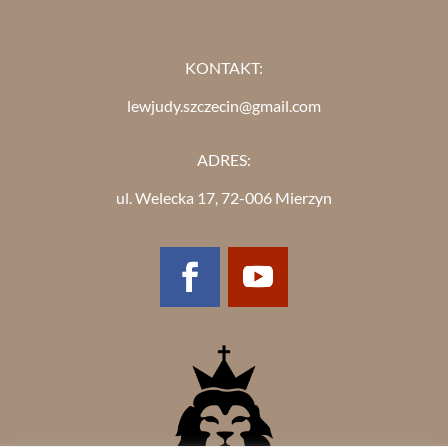
KONTAKT:
lewjudy.szczecin@gmail.com
ADRES:
ul. Welecka 17, 72-006 Mierzyn