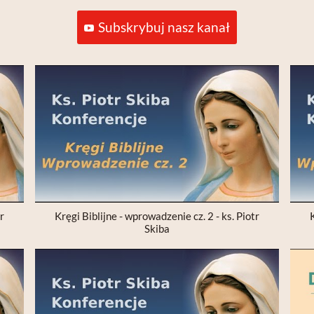
Subskrybuj nasz kanał
tr
Kręgi Biblijne - wprowadzenie cz. 2 - ks. Piotr
K
Skiba