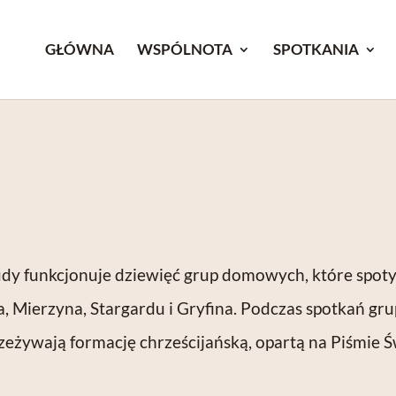
GŁÓWNA
WSPÓLNOTA
SPOTKANIA
1
y funkcjonuje dziewięć grup domowych, które spoty
na, Mierzyna, Stargardu i Gryfina. Podczas spotkań 
eżywają formację chrześcijańską, opartą na Piśmie Ś