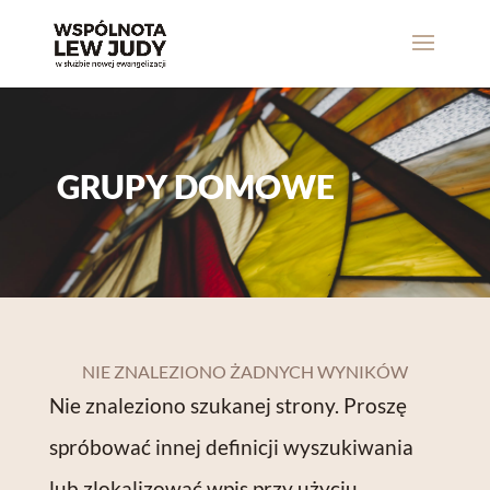
GRUPY DOMOWE
NIE ZNALEZIONO ŻADNYCH WYNIKÓW
Nie znaleziono szukanej strony. Proszę
spróbować innej definicji wyszukiwania
lub zlokalizować wpis przy użyciu