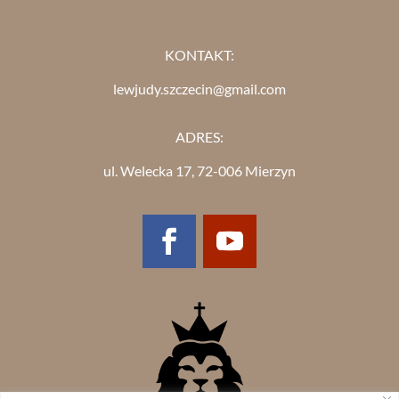
KONTAKT:
lewjudy.szczecin@gmail.com
ADRES:
ul. Welecka 17, 72-006 Mierzyn