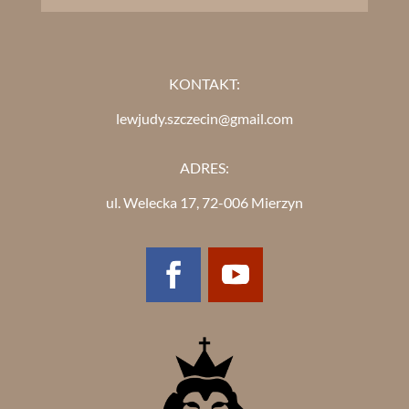
KONTAKT:
lewjudy.szczecin@gmail.com
ADRES:
ul. Welecka 17, 72-006 Mierzyn