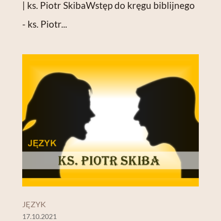
| ks. Piotr SkibaWstęp do kręgu biblijnego
- ks. Piotr...
JĘZYK
17.10.2021