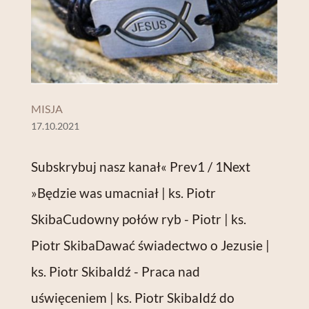
MISJA
17.10.2021
Subskrybuj nasz kanał« Prev1 / 1Next
»Będzie was umacniał | ks. Piotr
SkibaCudowny połów ryb - Piotr | ks.
Piotr SkibaDawać świadectwo o Jezusie |
ks. Piotr SkibaIdź - Praca nad
uświęceniem | ks. Piotr SkibaIdź do