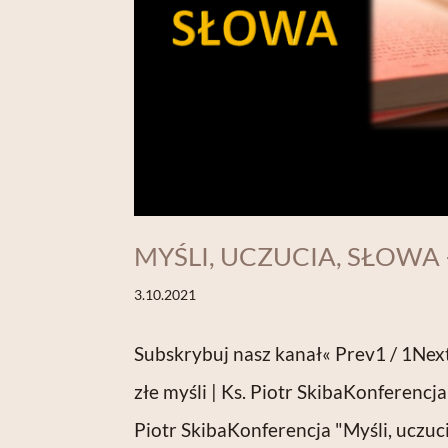
MYŚLI, UCZUCIA, SŁOWA 
3.10.2021
Subskrybuj nasz kanał« Prev1 / 1Next 
złe myśli | Ks. Piotr SkibaKonferencja 
Piotr SkibaKonferencja "Myśli, uczucia