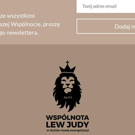
 ze wszystkimi
szej Wspólnocie, proszę
Dodaj m
go newslettera.