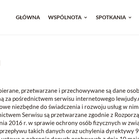
GŁÓWNA
WSPÓLNOTA
SPOTKANIA
I
k zbierane, przetwarzane i przechowywane są dane o
ą za pośrednictwem serwisu internetowego lewjudy.or
bowe niezbędne do świadczenia i rozwoju usług w ni
nictwem Serwisu są przetwarzane zgodnie z Rozporz
tnia 2016 r. w sprawie ochrony osób fizycznych w zw
rzepływu takich danych oraz uchylenia dyrektywy 
 ustawą o ochronie danych osobowych z dnia 10 maja