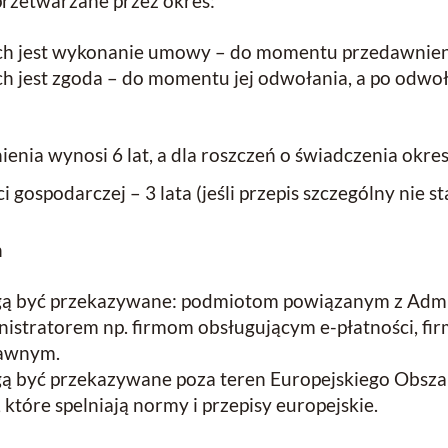
zetwarzane przez okres:
h jest wykonanie umowy – do momentu przedawnieni
h jest zgoda – do momentu jej odwołania, a po odwo
nia wynosi 6 lat, a dla roszczeń o świadczenia okre
gospodarczej – 3 lata (jeśli przepis szczególny nie st
h
 być przekazywane: podmiotom powiązanym z Admi
stratorem np. firmom obsługującym e-płatności, fi
rawnym.
być przekazywane poza teren Europejskiego Obsza
które spelniają normy i przepisy europejskie.