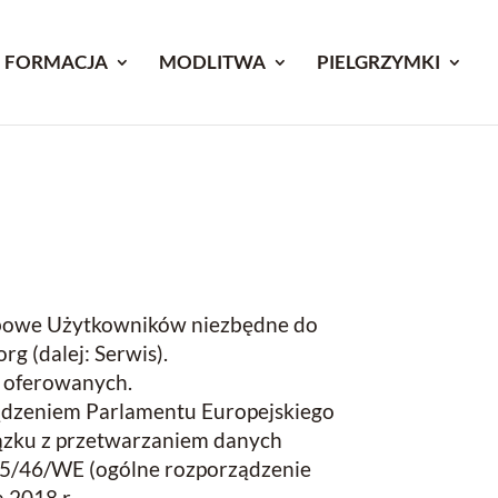
FORMACJA
MODLITWA
PIELGRZYMKI
sobowe Użytkowników niezbędne do
g (dalej: Serwis).
m oferowanych.
ądzeniem Parlamentu Europejskiego
iązku z przetwarzaniem danych
95/46/WE (ogólne rozporządzenie
 2018 r.