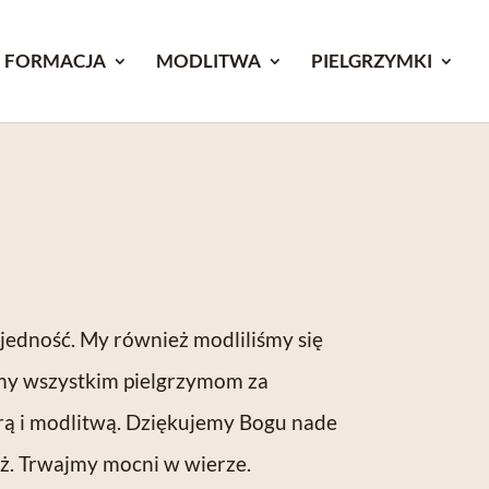
FORMACJA
MODLITWA
PIELGRZYMKI
jedność. My również modliliśmy się
emy wszystkim pielgrzymom za
iarą i modlitwą. Dziękujemy Bogu nade
óż. Trwajmy mocni w wierze.