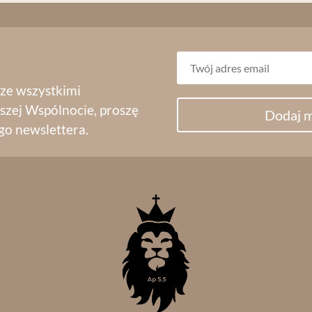
 ze wszystkimi
szej Wspólnocie, proszę
Dodaj m
go newslettera.