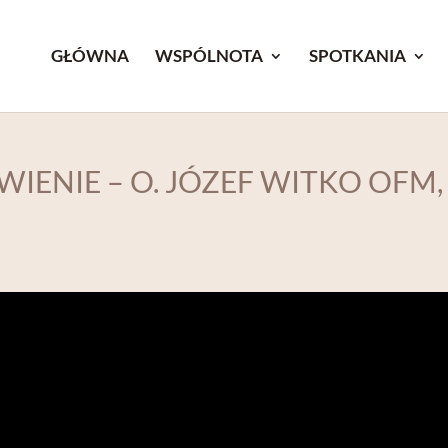
GŁÓWNA
WSPÓLNOTA
SPOTKANIA
ENIE – O. JÓZEF WITKO OFM, 
2