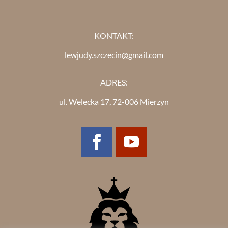
KONTAKT:
lewjudy.szczecin@gmail.com
ADRES:
ul. Welecka 17, 72-006 Mierzyn