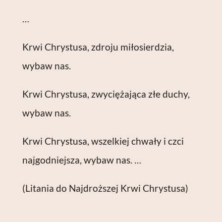
…
Krwi Chry­stusa, zdro­ju miło­sier­dzia,
wybaw nas.
Krwi Chry­stusa, zwy­cię­ża­jąca złe duchy,
wybaw nas.
Krwi Chry­stusa, wszel­kiej chwa­ły i czci
naj­god­niej­sza, wybaw nas. …
(Litania do Najdroższej Krwi Chrystusa)