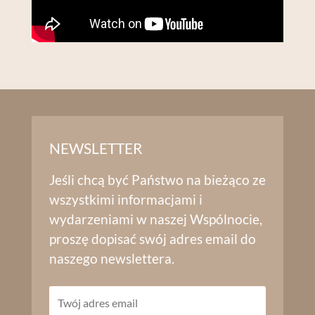
NEWSLETTER
Jeśli chcą być Państwo na bieżąco ze
wszystkimi informacjami i
wydarzeniami w naszej Wspólnocie,
proszę dopisać swój adres email do
naszego newslettera.