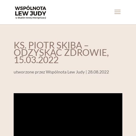
KS. PIOTR SKIBA –
ODZYSKAĆ ZDROWIE,
15.03.2022
utworzone przez
Wspólnota Lew Judy
|
28.08.2022