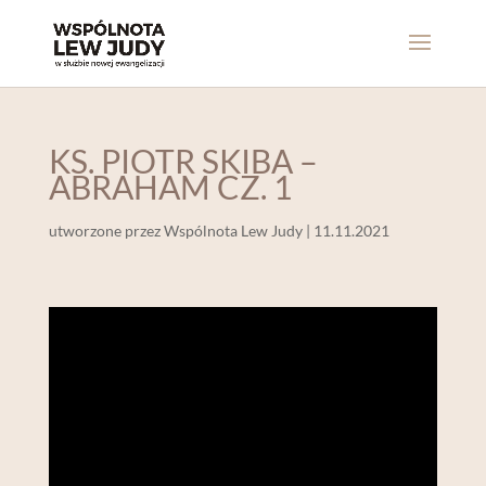
KS. PIOTR SKIBA –
ABRAHAM CZ. 1
utworzone przez
Wspólnota Lew Judy
|
11.11.2021