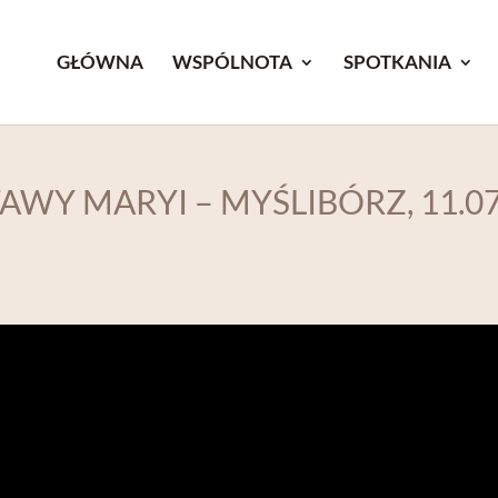
GŁÓWNA
WSPÓLNOTA
SPOTKANIA
WY MARYI – MYŚLIBÓRZ, 11.07