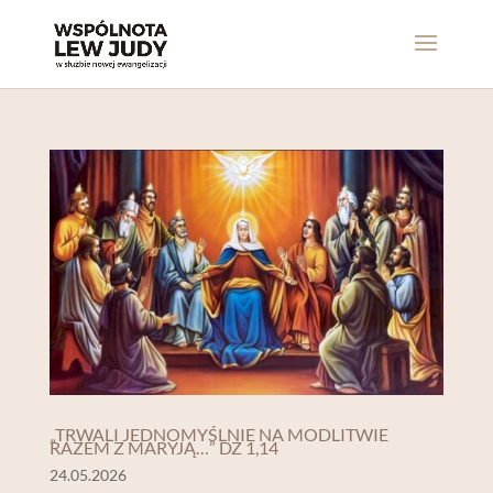
„TRWALI JEDNOMYŚLNIE NA MODLITWIE
RAZEM Z MARYJĄ…” DZ 1,14
24.05.2026