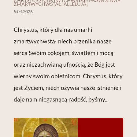
CHRYSTUS ZMARTWYCHWSTAŁ! PRAWDZIWIE
ZMARTWYCHWSTAŁ! ALLELUJA!
5.04.2026
Chrystus, który dla nas umarł i
zmartwychwstał niech przenika nasze
serca Swoim pokojem, światłem i mocą
oraz niezachwianą ufnością, że Bóg jest
wierny swoim obietnicom. Chrystus, który
jest Życiem, niech ożywia nasze istnienie i
daje nam niegasnącą radość, byśmy...