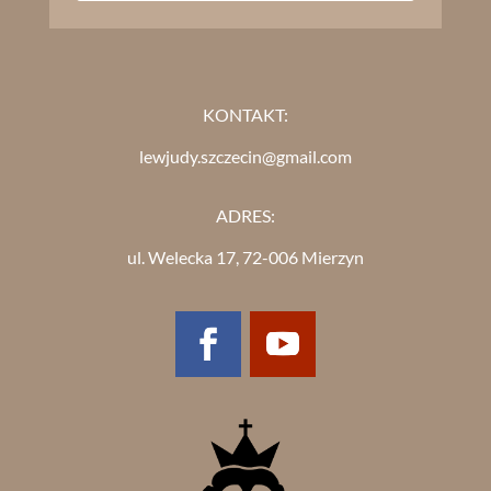
KONTAKT:
lewjudy.szczecin@gmail.com
ADRES:
ul. Welecka 17, 72-006 Mierzyn