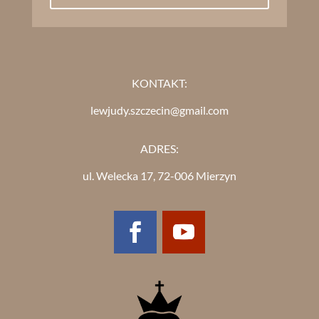
KONTAKT:
lewjudy.szczecin@gmail.com
ADRES:
ul. Welecka 17, 72-006 Mierzyn