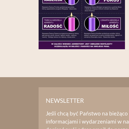
NEWSLETTER
Jeśli chcą być Państwo na bieżąco
informacjami i wydarzeniami w na