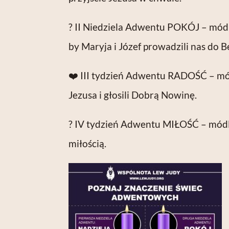
? II Niedziela Adwentu POKÓJ – módlm
by Maryja i Józef prowadzili nas do 
❤️ III tydzień Adwentu RADOŚĆ – mód
Jezusa i głosili Dobrą Nowinę.
? IV tydzień Adwentu MIŁOŚĆ – módlmy
miłością.