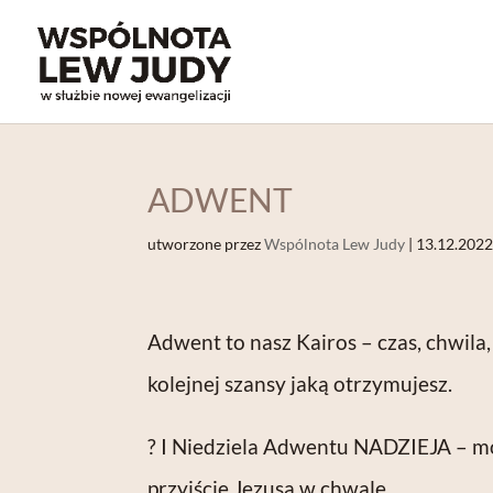
ADWENT
utworzone przez
Wspólnota Lew Judy
|
13.12.202
Adwent to nasz Kairos – czas, chwila,
kolejnej szansy jaką otrzymujesz.
? I Niedziela Adwentu NADZIEJA – mó
przyjście Jezusa w chwale.